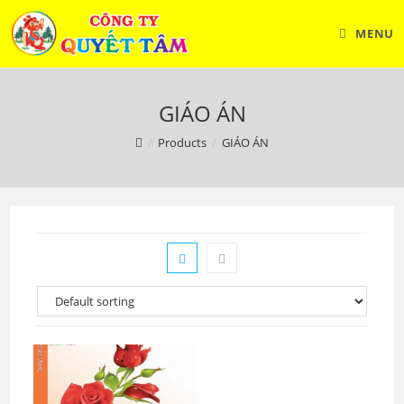
Skip
to
MENU
content
GIÁO ÁN
/
Products
/
GIÁO ÁN