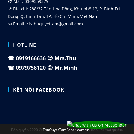
💳 MST: 0309559379
📍 Địa chỉ: 288/32 Tân Hòa Đông, Khu phố 12, P. Bình Trị
Đông, Q. Bình Tân, TP. Hồ Chí Minh, Việt Nam.
📧 Email: ctythuquyettam@gmail.com
HOTLINE
☎
0919166636
😊 Mrs.Thu
☎
0979758120
😊 Mr.Minh
KẾT NỐI FACEBOOK
Bản quyền 2020 ©
ThuQuyetTamPaper.com.vn
. Bảo lưu mọi quyền.