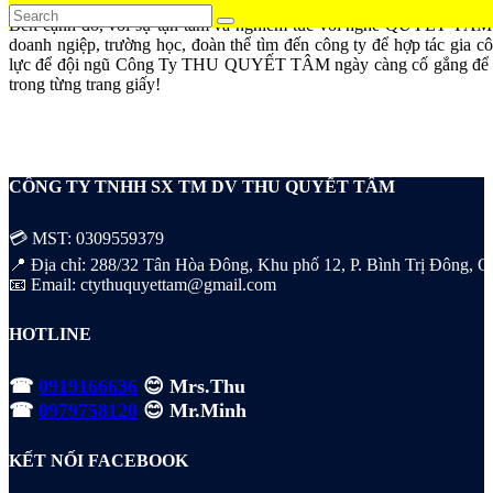
Bên cạnh đó, với sự tận tâm và nghiêm túc với nghề QUYẾT TÂM B
doanh ngiệp, trường học, đoàn thể tìm đến công ty để hợp tác gia c
lực để đội ngũ Công Ty THU QUYẾT TÂM ngày càng cố gắng để ma
trong từng trang giấy!
CÔNG TY TNHH SX TM DV THU QUYẾT TÂM
💳 MST: 0309559379
📍 Địa chỉ: 288/32 Tân Hòa Đông, Khu phố 12, P. Bình Trị Đông, Q. 
📧 Email: ctythuquyettam@gmail.com
HOTLINE
☎
0919166636
😊 Mrs.Thu
☎
0979758120
😊 Mr.Minh
KẾT NỐI FACEBOOK