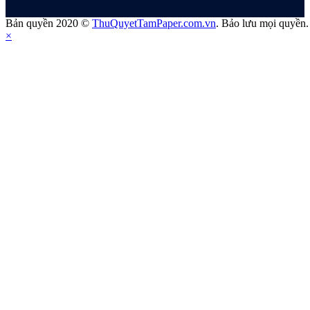
Bản quyền 2020 ©
ThuQuyetTamPaper.com.vn
. Bảo lưu mọi quyền.
×