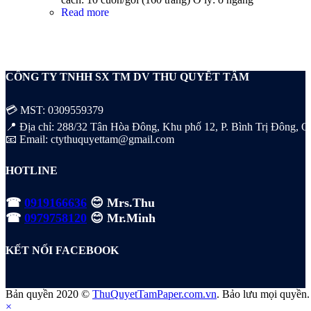
Read more
CÔNG TY TNHH SX TM DV THU QUYẾT TÂM
💳 MST: 0309559379
📍 Địa chỉ: 288/32 Tân Hòa Đông, Khu phố 12, P. Bình Trị Đông, Q. 
📧 Email: ctythuquyettam@gmail.com
HOTLINE
☎
0919166636
😊 Mrs.Thu
☎
0979758120
😊 Mr.Minh
KẾT NỐI FACEBOOK
Bản quyền 2020 ©
ThuQuyetTamPaper.com.vn
. Bảo lưu mọi quyền.
×