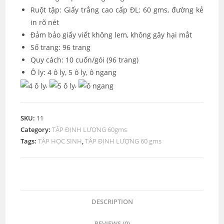
Ruột tập: Giấy trắng cao cấp ĐL: 60 gms, đường kẻ
in rõ nét
Đảm bảo giấy viết không lem, không gây hại mắt
Số trang: 96 trang
Quy cách: 10 cuốn/gói (96 trang)
Ô ly: 4 ô ly, 5 ô ly, ô ngang
,
,
SKU:
11
Category:
TẬP ĐỊNH LƯỢNG 60gms
Tags:
TẬP HỌC SINH
,
TẬP ĐỊNH LƯỢNG 60 gms
DESCRIPTION
REVIEWS (0)