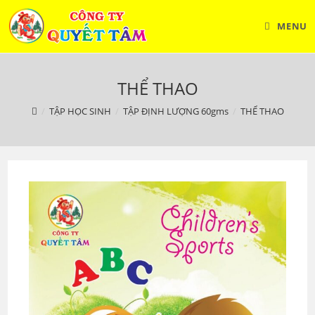
Skip
to
MENU
content
THỂ THAO
/
TẬP HỌC SINH
/
TẬP ĐỊNH LƯỢNG 60gms
/
THỂ THAO