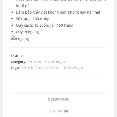
in rõ nét
Đảm bảo giấy viết không lem, không gây hại mắt
Số trang: 160 trang
Quy cách: 10 cuốn/gói (160 trang)
Ô ly: ô ngang
SKU:
12
Category:
TẬP ĐỊNH LƯỢNG 60gms
Tags:
TẬP HỌC SINH
,
TẬP ĐỊNH LƯỢNG 60 gms
DESCRIPTION
REVIEWS (0)