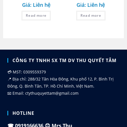
Giá: Liên hệ
Giá: Liên hệ
Read more
Read more
CÔNG TY TNHH SX TM DV THU QUYẾT TÂM
💳 MST: 0309559379
📍 Địa chỉ: 288/32 Tân Hòa Đông, Khu phố 12, P. Bình Trị
Đông, Q. Bình Tân, TP. Hồ Chí Minh, Việt Nam.
📧 Email: ctythuquyettam@gmail.com
HOTLINE
☎
0919166636
😊 Mrs.Thu