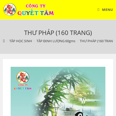
Skip
to
MENU
content
THƯ PHÁP (160 TRANG)
/
TẬP HỌC SINH
/
TẬP ĐỊNH LƯỢNG 60gms
/
THƯ PHÁP (160 TRANG