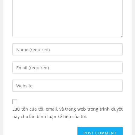
Enter
your
name
Enter
or
your
username
email
Enter
to
address
your
comment
to
website
comment
URL
Lưu tên của tôi, email, và trang web trong trình duyệt
(optional)
này cho lần bình luận kế tiếp của tôi.