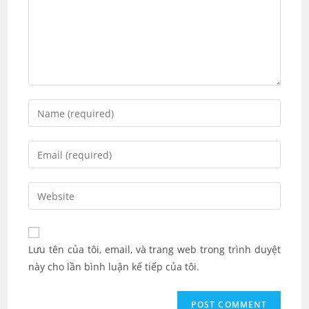
Enter
your
name
Enter
or
your
username
email
Enter
to
address
your
comment
to
website
comment
URL
Lưu tên của tôi, email, và trang web trong trình duyệt
(optional)
này cho lần bình luận kế tiếp của tôi.