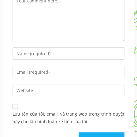
Enter
your
name
Enter
or
your
username
email
Enter
to
address
your
comment
to
website
comment
URL
Lưu tên của tôi, email, và trang web trong trình duyệt
(optional)
này cho lần bình luận kế tiếp của tôi.