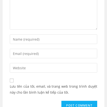
Enter
your
name
Enter
or
your
username
email
Enter
to
address
your
comment
to
website
comment
URL
Lưu tên của tôi, email, và trang web trong trình duyệt
(optional)
này cho lần bình luận kế tiếp của tôi.