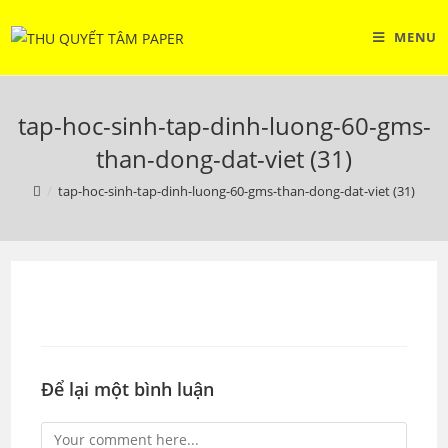
Skip
to
MENU
content
tap-hoc-sinh-tap-dinh-luong-60-gms-
than-dong-dat-viet (31)
/
tap-hoc-sinh-tap-dinh-luong-60-gms-than-dong-dat-viet (31)
Để lại một bình luận
Comment