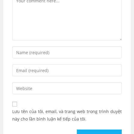
Enter
your
name
Enter
or
your
username
email
Enter
to
address
your
comment
to
website
comment
URL
Lưu tên của tôi, email, và trang web trong trình duyệt
(optional)
này cho lần bình luận kế tiếp của tôi.