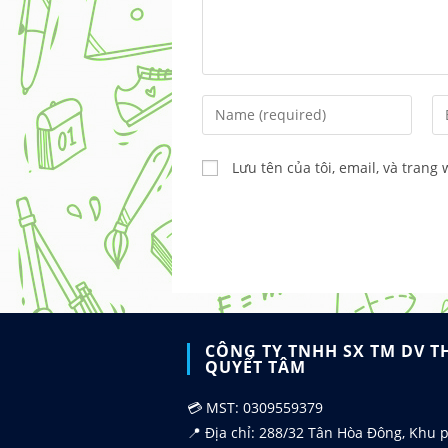
Enter
En
your
yo
name
em
Lưu tên của tôi, email, và trang
or
ad
username
to
to
c
comment
CÔNG TY TNHH SX TM DV T
QUYẾT TÂM
💳 MST: 0309559379
📍 Địa chỉ: 288/32 Tân Hòa Đông, Khu p