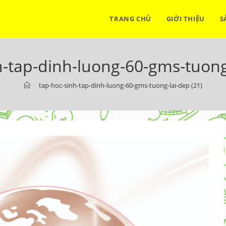
TRANG CHỦ
GIỚI THIỆU
S
h-tap-dinh-luong-60-gms-tuong-
/
tap-hoc-sinh-tap-dinh-luong-60-gms-tuong-lai-dep (21)