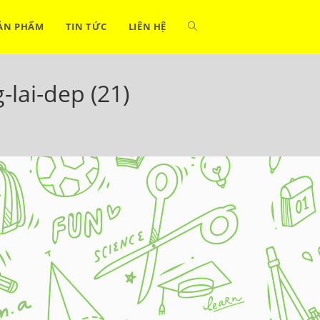
ẢN PHẨM
TIN TỨC
LIÊN HỆ
lai-dep (21)