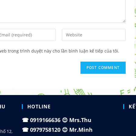
ter
Enter
ur
your
ail
website
 web trong trình duyệt này cho lần bình luận kế tiếp của tôi.
dress
URL
(optional)
omment
HU
HOTLINE
KẾ
☎
0919166636
😊 Mrs.Thu
☎
0979758120
😊 Mr.Minh
hố 12,