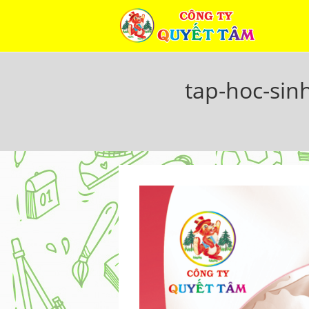
Skip
to
content
tap-hoc-sin