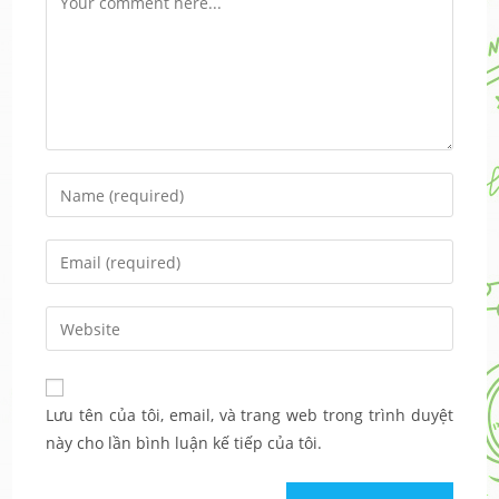
Enter
your
name
Enter
or
your
username
email
Enter
to
address
your
comment
to
website
comment
URL
Lưu tên của tôi, email, và trang web trong trình duyệt
(optional)
này cho lần bình luận kế tiếp của tôi.