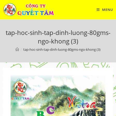
Skip
to
MENU
content
tap-hoc-sinh-tap-dinh-luong-80gms-
ngo-khong (3)
/
tap-hoc-sinh-tap-dinh-luong-80gms-ngo-khong (3)