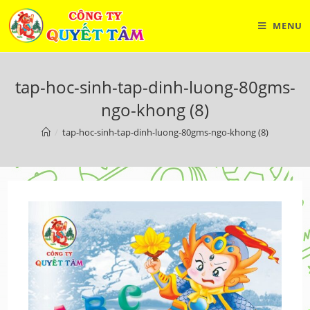
Skip
to
MENU
content
tap-hoc-sinh-tap-dinh-luong-80gms-
ngo-khong (8)
/
tap-hoc-sinh-tap-dinh-luong-80gms-ngo-khong (8)