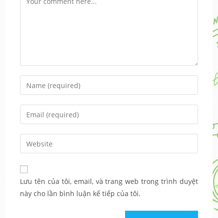
Enter
your
name
Enter
or
your
username
email
Enter
to
address
your
comment
to
website
comment
URL
Lưu tên của tôi, email, và trang web trong trình duyệt
(optional)
này cho lần bình luận kế tiếp của tôi.